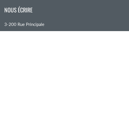
NOUS ÉCRIRE
3-200 Rue Principale
Saint-Sauveur, QC J0R 1R0
450 744-0919
info@tissusdunord.ca
MENU
Accueil
Tissus
Accessoires
Cours & Patrons
Confections