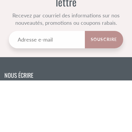
lettre
Recevez par courriel des informations sur nos
nouveautés, promotions ou coupons rabais.
SOUSCRIRE
NOUS ÉCRIRE
3-200 Rue Principale
Saint-Sauveur, QC J0R 1R0
450 744-0919
info@tissusdunord.ca