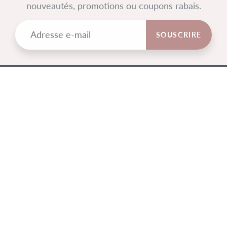
nouveautés, promotions ou coupons rabais.
SOUSCRIRE
NOUS ÉCRIRE
3-200 Rue Principale
Saint-Sauveur, QC J0R 1R0
450 744-0919
info@tissusdunord.ca
MENU